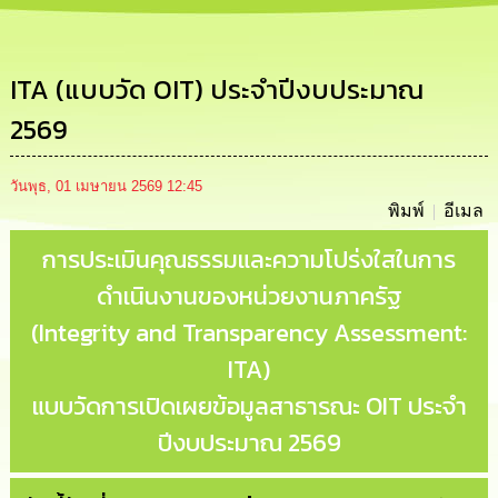
รู้
การ
ดำเนิน
ITA (แบบวัด OIT) ประจำปีงบประมาณ
งาน
2569
การ
ให้
วันพุธ, 01 เมษายน 2569 12:45
บริการ
พิมพ์
อีเมล
การประเมินคุณธรรมและความโปร่งใสในการ
แผนการ
ใช้
ดำเนินงานของหน่วยงานภาครัฐ
จ่าย
งบ
(Integrity and Transparency Assessment:
ประมาณ
ประจำ
ITA)
ปี
แบบวัดการเปิดเผยข้อมูลสาธารณะ OIT ประจำ
การ
ปีงบประมาณ 2569
บริหาร
และ
พัฒนา