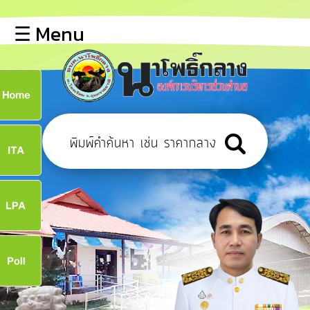
×
☰ Menu
lose
หน้า
หลัก
ข้อมูล
ก
พื้น
ฐาน
9
บุคลากร
แผน
ยุทธศาสตร์
9
ข่าวสาร
จ
การ
เปิด
เผย
ข้อมูล