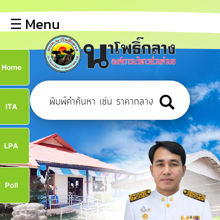
×
☰ Menu
lose
หน้า
หลัก
ข้อมูล
ก
พื้น
ฐาน
9
บุคลากร
แผน
ยุทธศาสตร์
9
ข่าวสาร
จ
การ
เปิด
เผย
ข้อมูล