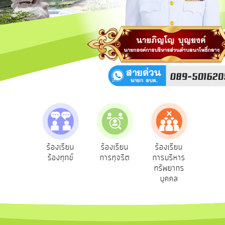
สาธารณะ
OIT
กิจการ
สภา
บริการ
ข้อมูล
ITA
e-
e-Servic
วาม
ร้องเรียน
ร้องเรียน
ร้องเรียน
Service
บริการ
น
ร้องทุกข์
การทุจริต
การบริหาร
ออนไลน์
ชน
ทรัพยากร
Q&A
บุคคล
การ
จัดการ
ความ