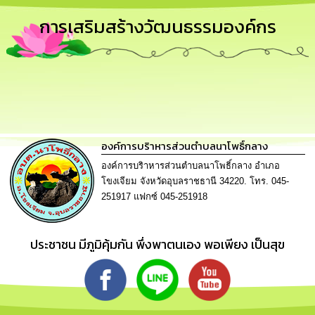
รู้
การเสริมสร้างวัฒนธรรมองค์กร
การ
ดำเนิน
งาน
การ
ให้
บริการ
องค์การบริาหารส่วนตำบลนาโพธิ์กลาง
แผนการ
องค์การบริาหารส่วนตำบลนาโพธิ์กลาง อำเภอ
ใช้
โขงเจียม จังหวัดอุบลราชธานี 34220. โทร. 045-
จ่าย
251917 แฟกซ์ 045-251918
งบ
ประมาณ
ประจำ
ปี
ประชาชน มีภูมิคุ้มกัน พึ่งพาตนเอง พอเพียง เป็นสุข
การ
บริหาร
และ
พัฒนา